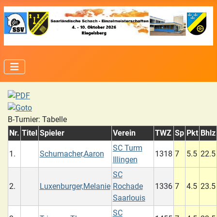
B-Turnier: Tabelle
Nr.
Titel
Spieler
Verein
TWZ
Sp
Pkt
Bhlz
SC Turm
1.
Schumacher,Aaron
1318
7
5.5
22.5
Illingen
SC
2.
Luxenburger,Melanie
Rochade
1336
7
4.5
23.5
Saarlouis
SC