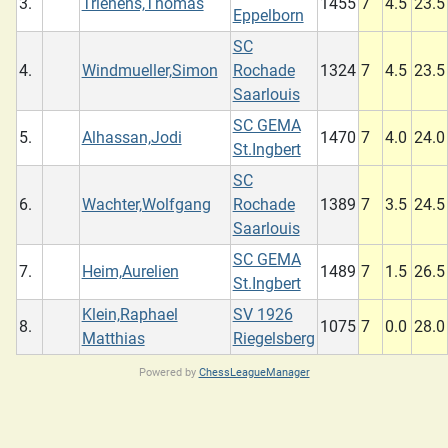
3.
Trienens,Thomas
1455
7
4.5
23.5
Eppelborn
SC
4.
Windmueller,Simon
Rochade
1324
7
4.5
23.5
Saarlouis
SC GEMA
5.
Alhassan,Jodi
1470
7
4.0
24.0
St.Ingbert
SC
6.
Wachter,Wolfgang
Rochade
1389
7
3.5
24.5
Saarlouis
SC GEMA
7.
Heim,Aurelien
1489
7
1.5
26.5
St.Ingbert
Klein,Raphael
SV 1926
8.
1075
7
0.0
28.0
Matthias
Riegelsberg
Powered by
ChessLeagueManager