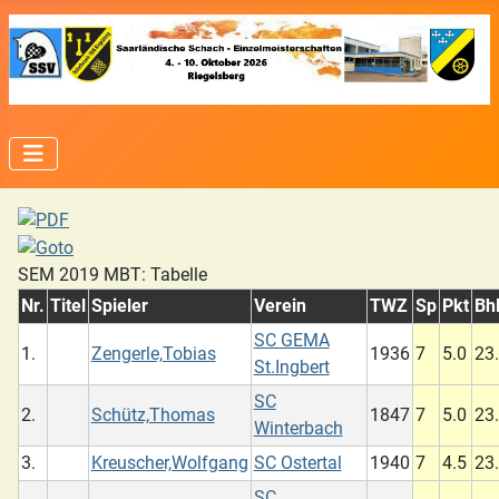
SEM 2019 MBT: Tabelle
Nr.
Titel
Spieler
Verein
TWZ
Sp
Pkt
Bh
SC GEMA
1.
Zengerle,Tobias
1936
7
5.0
23
St.Ingbert
SC
2.
Schütz,Thomas
1847
7
5.0
23
Winterbach
3.
Kreuscher,Wolfgang
SC Ostertal
1940
7
4.5
23
SC