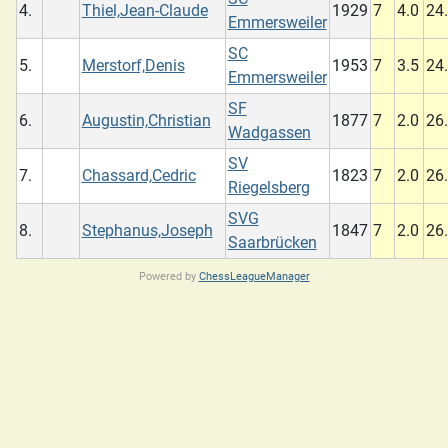
4.
Thiel,Jean-Claude
1929
7
4.0
24
Emmersweiler
SC
5.
Merstorf,Denis
1953
7
3.5
24
Emmersweiler
SF
6.
Augustin,Christian
1877
7
2.0
26
Wadgassen
SV
7.
Chassard,Cedric
1823
7
2.0
26
Riegelsberg
SVG
8.
Stephanus,Joseph
1847
7
2.0
26
Saarbrücken
Powered by
ChessLeagueManager