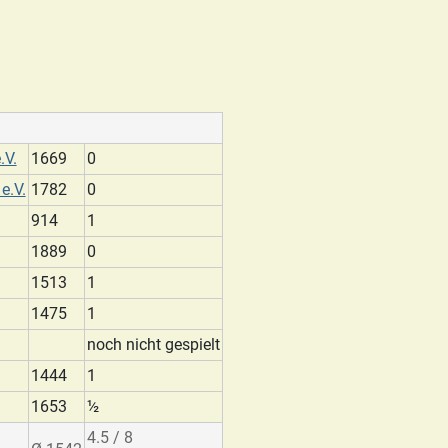
.V.
1669
0
e.V.
1782
0
914
1
1889
0
1513
1
1475
1
noch nicht gespielt
1444
1
1653
½
4.5 / 8