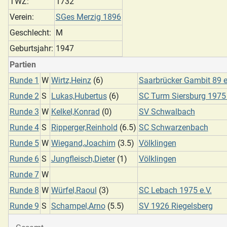
TWZ:
1732
Verein:
SGes Merzig 1896
Geschlecht:
M
Geburtsjahr:
1947
Partien
Runde 1
W
Wirtz,Heinz
(6)
Saarbrücker Gambit 89 e
Runde 2
S
Lukas,Hubertus
(6)
SC Turm Siersburg 1975 
Runde 3
W
Kelkel,Konrad
(0)
SV Schwalbach
Runde 4
S
Ripperger,Reinhold
(6.5)
SC Schwarzenbach
Runde 5
W
Wiegand,Joachim
(3.5)
Völklingen
Runde 6
S
Jungfleisch,Dieter
(1)
Völklingen
Runde 7
W
Runde 8
W
Würfel,Raoul
(3)
SC Lebach 1975 e.V.
Runde 9
S
Schampel,Arno
(5.5)
SV 1926 Riegelsberg