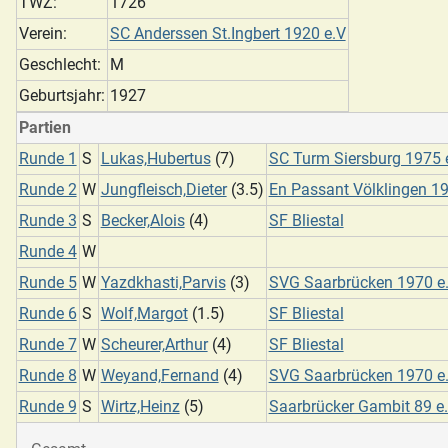
TWZ:
1726
Verein:
SC Anderssen St.Ingbert 1920 e.V
Geschlecht:
M
Geburtsjahr:
1927
Partien
Runde 1
S
Lukas,Hubertus
(7)
SC Turm Siersburg 1975 e
Runde 2
W
Jungfleisch,Dieter
(3.5)
En Passant Völklingen 19
Runde 3
S
Becker,Alois
(4)
SF Bliestal
Runde 4
W
Runde 5
W
Yazdkhasti,Parvis
(3)
SVG Saarbrücken 1970 e.
Runde 6
S
Wolf,Margot
(1.5)
SF Bliestal
Runde 7
W
Scheurer,Arthur
(4)
SF Bliestal
Runde 8
W
Weyand,Fernand
(4)
SVG Saarbrücken 1970 e.
Runde 9
S
Wirtz,Heinz
(5)
Saarbrücker Gambit 89 e.