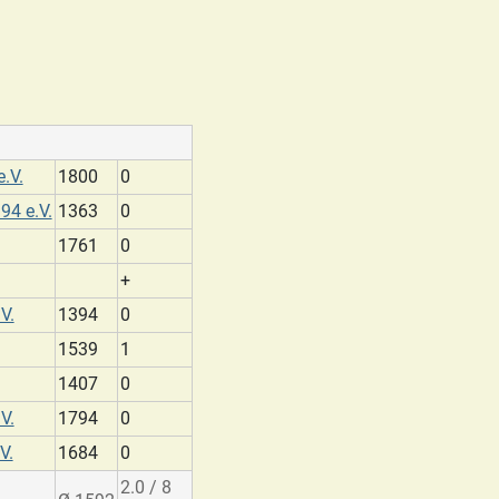
.V.
1800
0
94 e.V.
1363
0
1761
0
+
V.
1394
0
1539
1
1407
0
V.
1794
0
V.
1684
0
2.0 / 8