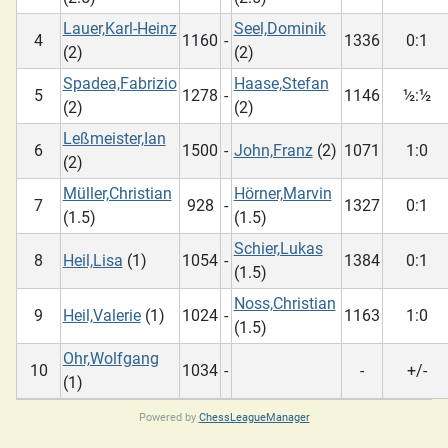
Lauer,Karl-Heinz
Seel,Dominik
4
1160
-
1336
0:1
(2)
(2)
Spadea,Fabrizio
Haase,Stefan
5
1278
-
1146
½:½
(2)
(2)
Leßmeister,Ian
6
1500
-
John,Franz
(2)
1071
1:0
(2)
Müller,Christian
Hörner,Marvin
7
928
-
1327
0:1
(1.5)
(1.5)
Schier,Lukas
8
Heil,Lisa
(1)
1054
-
1384
0:1
(1.5)
Noss,Christian
9
Heil,Valerie
(1)
1024
-
1163
1:0
(1.5)
Ohr,Wolfgang
10
1034
-
-
+/-
(1)
Powered by
ChessLeagueManager