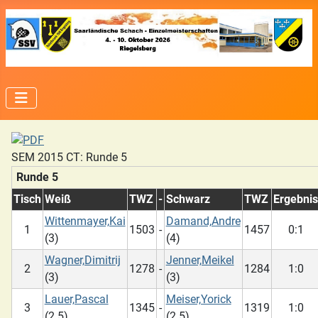
SEM 2015 CT: Runde 5
Runde 5
Tisch
Weiß
TWZ
-
Schwarz
TWZ
Ergebnis
Wittenmayer,Kai
Damand,Andre
1
1503
-
1457
0:1
(3)
(4)
Wagner,Dimitrij
Jenner,Meikel
2
1278
-
1284
1:0
(3)
(3)
Lauer,Pascal
Meiser,Yorick
3
1345
-
1319
1:0
(2.5)
(2.5)