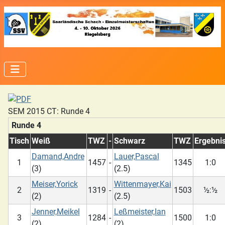
SEM 2015 CT: Runde 4
Runde 4
Tisch
Weiß
TWZ
-
Schwarz
TWZ
Ergebni
Damand,Andre
Lauer,Pascal
1
1457
-
1345
1:0
(3)
(2.5)
Meiser,Yorick
Wittenmayer,Kai
2
1319
-
1503
½:½
(2)
(2.5)
Jenner,Meikel
Leßmeister,Ian
3
1284
-
1500
1:0
(2)
(2)