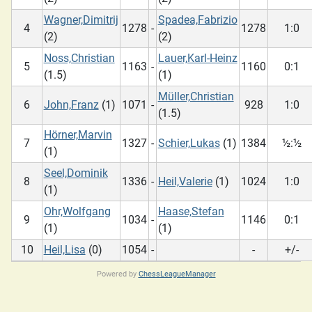
Wagner,Dimitrij
Spadea,Fabrizio
4
1278
-
1278
1:0
(2)
(2)
Noss,Christian
Lauer,Karl-Heinz
5
1163
-
1160
0:1
(1.5)
(1)
Müller,Christian
6
John,Franz
(1)
1071
-
928
1:0
(1.5)
Hörner,Marvin
7
1327
-
Schier,Lukas
(1)
1384
½:½
(1)
Seel,Dominik
8
1336
-
Heil,Valerie
(1)
1024
1:0
(1)
Ohr,Wolfgang
Haase,Stefan
9
1034
-
1146
0:1
(1)
(1)
10
Heil,Lisa
(0)
1054
-
-
+/-
Powered by
ChessLeagueManager