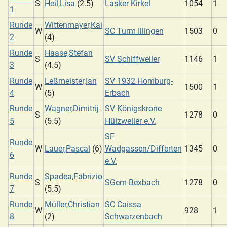
S
Heil,Lisa
(2.5)
Lasker Kirkel
1054
1
1
Runde
Wittenmayer,Kai
W
SC Turm Illingen
1503
0
2
(4)
Runde
Haase,Stefan
S
SV Schiffweiler
1146
1
3
(4.5)
Runde
Leßmeister,Ian
SV 1932 Homburg-
W
1500
1
4
(5)
Erbach
Runde
Wagner,Dimitrij
SV Königskrone
S
1278
0
5
(5.5)
Hülzweiler e.V.
SF
Runde
W
Lauer,Pascal
(6)
Wadgassen/Differten
1345
0
6
e.V.
Runde
Spadea,Fabrizio
S
SGem Bexbach
1278
0
7
(5.5)
Runde
Müller,Christian
SC Caissa
W
928
1
8
(2)
Schwarzenbach