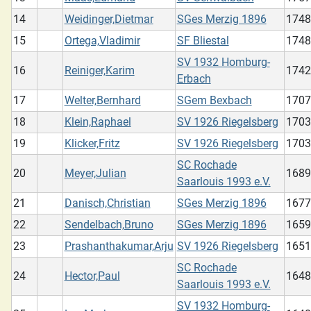
14
Weidinger,Dietmar
SGes Merzig 1896
1748
15
Ortega,Vladimir
SF Bliestal
1748
SV 1932 Homburg-
16
Reiniger,Karim
1742
Erbach
17
Welter,Bernhard
SGem Bexbach
1707
18
Klein,Raphael
SV 1926 Riegelsberg
1703
19
Klicker,Fritz
SV 1926 Riegelsberg
1703
SC Rochade
20
Meyer,Julian
1689
Saarlouis 1993 e.V.
21
Danisch,Christian
SGes Merzig 1896
1677
22
Sendelbach,Bruno
SGes Merzig 1896
1659
23
Prashanthakumar,Arju
SV 1926 Riegelsberg
1651
SC Rochade
24
Hector,Paul
1648
Saarlouis 1993 e.V.
SV 1932 Homburg-