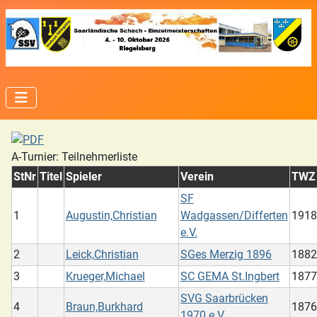
A-Turnier: Teilnehmerliste
StNr
Titel
Spieler
Verein
TWZ
SF
1
Augustin,Christian
Wadgassen/Differten
1918
e.V.
2
Leick,Christian
SGes Merzig 1896
1882
3
Krueger,Michael
SC GEMA St.Ingbert
1877
SVG Saarbrücken
4
Braun,Burkhard
1876
1970 e.V.