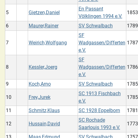
En Passant
5
Gietzen,Daniel
1853
Völklingen 1994 e.V.
6
Maurer,Rainer
SV Schwalbach
1789
SF
7
Weirich,Wolfgang
Wadgassen/Differten
1787
e.V.
SF
8
Kessler,Joerg
Wadgassen/Differten
1786
e.V.
9
Koch,Arno
SV Schwalbach
1785
SC 1913 Fischbach
10
Frey,Jurek
1785
e.V.
11
Schmitz,Klaus
SC 1928 Eppelborn
1781
SC Rochade
12
Hussain,David
1773
Saarlouis 1993 e.V.
13
Maas,Edmund
SV Schwalbach
1757