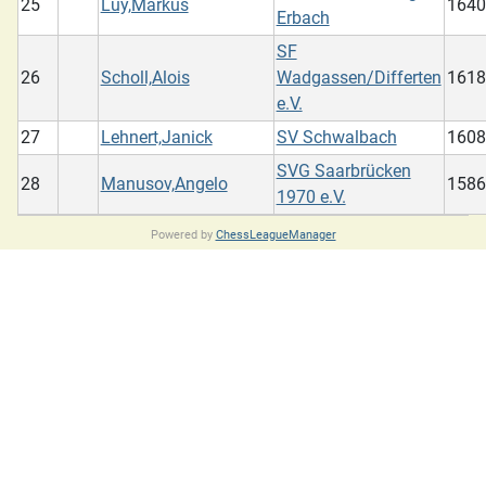
25
Luy,Markus
1640
Erbach
SF
26
Scholl,Alois
Wadgassen/Differten
1618
e.V.
27
Lehnert,Janick
SV Schwalbach
1608
SVG Saarbrücken
28
Manusov,Angelo
1586
1970 e.V.
Powered by
ChessLeagueManager